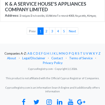
K & A SERVICE HOUSE'S APPLIANCES
COMPANY LIMITED
Address:
Σταύρου Στυλιανίδη, 10, Μέσα Γειτονιά 4003, Λεμεσός, Κύπρος
Prev
1
2
3
4
5
Next
Companies A-Z:
A
B
C
D
E
F
G
H
I
J
K
L
M
N
O
P
Q
R
S
T
U
V
W
X
Y
Z
About
⋅
Legal/Disclaimer
⋅
Contact
⋅
Terms of Service
⋅
Privacy Policy
CyprusRegistry.com - Copyright (c) 2026.
This product is not affiliated with the Official Cyprus Registrar of Companies.
CyprusRegistry.com is an information Search Engine and it additionally offers
information