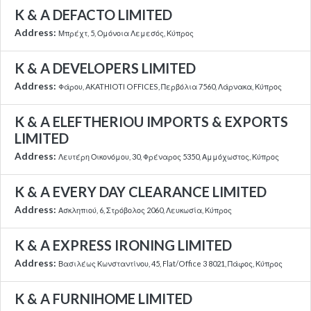
K & A DEFACTO LIMITED
Address:
Μπρέχτ, 5, Ομόνοια Λεμεσός, Κύπρος
K & A DEVELOPERS LIMITED
Address:
Φάρου, AKATHIOTI OFFICES, Περβόλια 7560, Λάρνακα, Κύπρος
K & A ELEFTHERIOU IMPORTS & EXPORTS
LIMITED
Address:
Λευτέρη Οικονόμου, 30, Φρέναρος 5350, Αμμόχωστος, Κύπρος
K & A EVERY DAY CLEARANCE LIMITED
Address:
Ασκληπιού, 6, Στρόβολος 2060, Λευκωσία, Κύπρος
K & A EXPRESS IRONING LIMITED
Address:
Βασιλέως Κωνσταντίνου, 45, Flat/Office 3 8021, Πάφος, Κύπρος
K & A FURNIHOME LIMITED