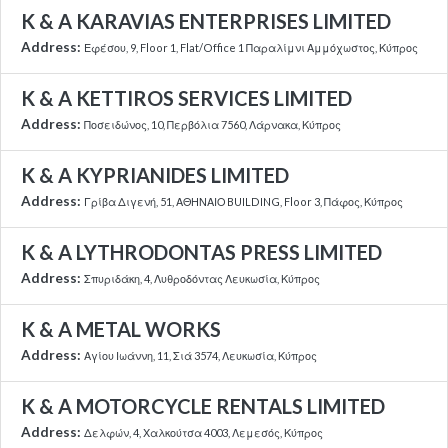
K & A KARAVIAS ENTERPRISES LIMITED
Address:
Εφέσου, 9, Floor 1, Flat/Office 1 Παραλίμνι Αμμόχωστος, Κύπρος
K & A KETTIROS SERVICES LIMITED
Address:
Ποσειδώνος, 10, Περβόλια 7560, Λάρνακα, Κύπρος
K & A KYPRIANIDES LIMITED
Address:
Γρίβα Διγενή, 51, ΑΘΗΝΑΙΟ BUILDING, Floor 3, Πάφος, Κύπρος
K & A LYTHRODONTAS PRESS LIMITED
Address:
Σπυριδάκη, 4, Λυθροδόντας Λευκωσία, Κύπρος
K & A METAL WORKS
Address:
Αγίου Ιωάννη, 11, Σιά 3574, Λευκωσία, Κύπρος
K & A MOTORCYCLE RENTALS LIMITED
Address:
Δελφών, 4, Χαλκούτσα 4003, Λεμεσός, Κύπρος