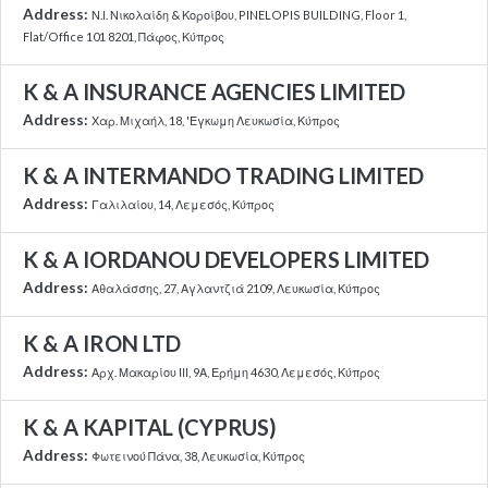
Address:
Ν.Ι. Νικολαίδη & Κοροίβου, PINELOPIS BUILDING, Floor 1,
Flat/Office 101 8201, Πάφος, Κύπρος
K & A INSURANCE AGENCIES LIMITED
Address:
Χαρ. Μιχαήλ, 18, 'Εγκωμη Λευκωσία, Κύπρος
K & A INTERMANDO TRADING LIMITED
Address:
Γαλιλαίου, 14, Λεμεσός, Κύπρος
K & A IORDANOU DEVELOPERS LIMITED
Address:
Αθαλάσσης, 27, Αγλαντζιά 2109, Λευκωσία, Κύπρος
K & A IRON LTD
Address:
Αρχ. Μακαρίου ΙΙΙ, 9Α, Ερήμη 4630, Λεμεσός, Κύπρος
K & A KAPITAL (CYPRUS)
Address:
Φωτεινού Πάνα, 38, Λευκωσία, Κύπρος