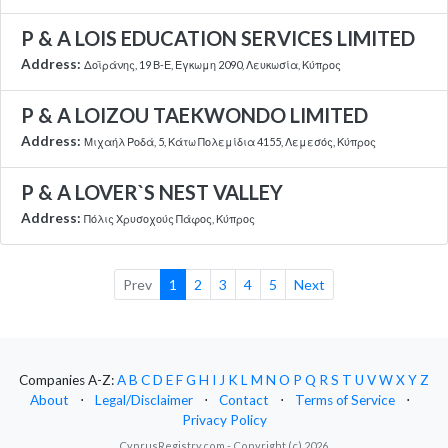
P & A LOIS EDUCATION SERVICES LIMITED
Address:
Δοϊράνης, 19 Β-Ε, Εγκωμη 2090, Λευκωσία, Κύπρος
P & A LOIZOU TAEKWONDO LIMITED
Address:
Μιχαήλ Ροδά, 5, Κάτω Πολεμίδια 4155, Λεμεσός, Κύπρος
P & A LOVER`S NEST VALLEY
Address:
Πόλις Χρυσοχούς Πάφος, Κύπρος
Prev
1
2
3
4
5
Next
Companies A-Z:
A
B
C
D
E
F
G
H
I
J
K
L
M
N
O
P
Q
R
S
T
U
V
W
X
Y
Z
About
⋅
Legal/Disclaimer
⋅
Contact
⋅
Terms of Service
⋅
Privacy Policy
CyprusRegistry.com - Copyright (c) 2026.