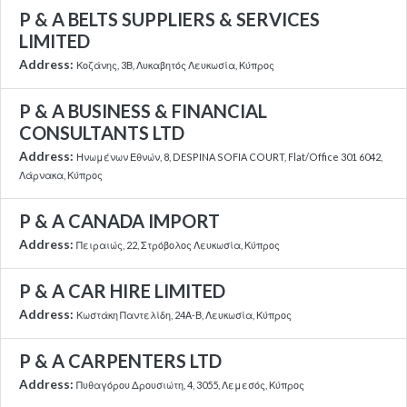
P & A BELTS SUPPLIERS & SERVICES
LIMITED
Address:
Κοζάνης, 3Β, Λυκαβητός Λευκωσία, Κύπρος
P & A BUSINESS & FINANCIAL
CONSULTANTS LTD
Address:
Ηνωμένων Εθνών, 8, DESPINA SOFIA COURT, Flat/Office 301 6042,
Λάρνακα, Κύπρος
P & A CANADA IMPORT
Address:
Πειραιώς, 22, Στρόβολος Λευκωσία, Κύπρος
P & A CAR HIRE LIMITED
Address:
Κωστάκη Παντελίδη, 24Α-Β, Λευκωσία, Κύπρος
P & A CARPENTERS LTD
Address:
Πυθαγόρου Δρουσιώτη, 4, 3055, Λεμεσός, Κύπρος