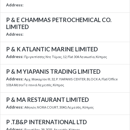
Address:
P & E CHAMMAS PETROCHEMICAL CO.
LIMITED
Address:
P & K ATLANTIC MARINE LIMITED
Address:
Πριγκιπίσσης Ντε Τύρας, 12, Flat 304 Λευκωσία, Κύπρος
P & M YIAPANIS TRADING LIMITED
Address:
Αρχ. Μακαρίου ΙΙΙ, 32, P. YIAPANIS CENTER, BLOCK A, Flat/Office
101A Μέσα Γειτονιά Λεμεσός, Κύπρος
P & MA RESTAURANT LIMITED
Address:
Αθηνών, NORA COURT, 3040, Λεμεσός, Κύπρος
P .T.B&P INTERNATIONAL LTD
Address:
Ευριπίδου, 39, 3031, Λεμεσός, Κύπρος