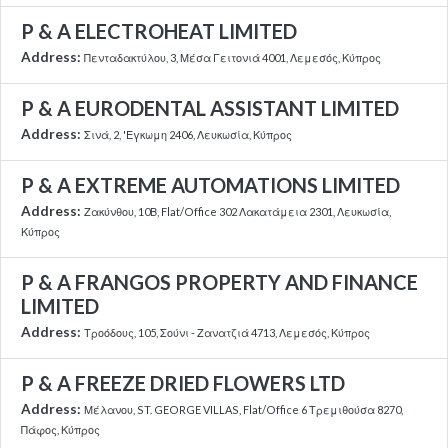
P & A ELECTROHEAT LIMITED
Address:
Πενταδακτύλου, 3, Μέσα Γειτονιά 4001, Λεμεσός, Κύπρος
P & A EURODENTAL ASSISTANT LIMITED
Address:
Σινά, 2, 'Εγκωμη 2406, Λευκωσία, Κύπρος
P & A EXTREME AUTOMATIONS LIMITED
Address:
Ζακύνθου, 10Β, Flat/Office 302 Λακατάμεια 2301, Λευκωσία,
Κύπρος
P & A FRANGOS PROPERTY AND FINANCE
LIMITED
Address:
Τροόδους, 105, Σούνι - Ζανατζιά 4713, Λεμεσός, Κύπρος
P & A FREEZE DRIED FLOWERS LTD
Address:
Μέλανου, ST. GEORGE VILLAS, Flat/Office 6 Τρεμιθούσα 8270,
Πάφος, Κύπρος