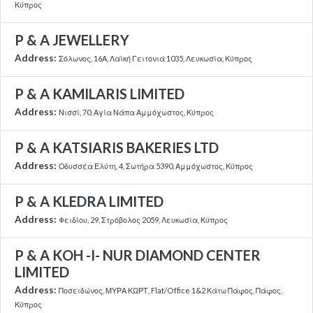
Κύπρος
P & A JEWELLERY
Address:
Σόλωνος, 16Α, Λαϊκή Γειτονιά 1035, Λευκωσία, Κύπρος
P & A KAMILARIS LIMITED
Address:
Νισσί, 70, Αγία Νάπα Αμμόχωστος, Κύπρος
P & A KATSIARIS BAKERIES LTD
Address:
Οδυσσέα Ελύτη, 4, Σωτήρα 5390, Αμμόχωστος, Κύπρος
P & A KLEDRA LIMITED
Address:
Φειδίου, 29, Στρόβολος 2059, Λευκωσία, Κύπρος
P & A KOH -I- NUR DIAMOND CENTER
LIMITED
Address:
Ποσειδώνος, ΜΥΡΑ ΚΩΡΤ, Flat/Office 1&2 Κάτω Πάφος, Πάφος,
Κύπρος